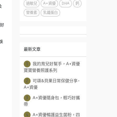
過敏兒
A+資優
DHA
鈣
及
營養素
乳鐵蛋白
潤好
誤
最新文章
1
我的育兒好幫手，A+資優
寶寶營養照護系列
2
可頌&貝果日常保健分享-
A+資優
3
A+資優隨身包，輕巧好攜
帶
4
A+資優暢護益生菌粉，四