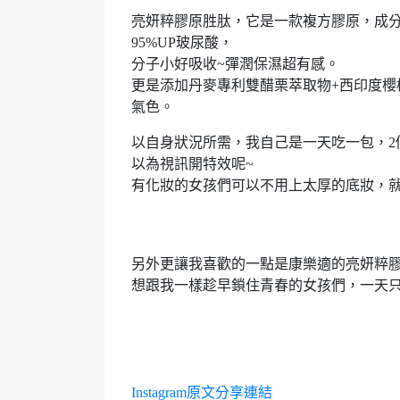
亮妍粹膠原胜肽，它是一款複方膠原，成分裡
95%UP玻尿酸，
分子小好吸收~彈潤保濕超有感。
更是添加丹麥專利雙醋栗萃取物+西印度櫻
氣色。
以自身狀況所需，我自己是一天吃一包，2
以為視訊開特效呢~
有化妝的女孩們可以不用上太厚的底妝，
另外更讓我喜歡的一點是康樂適的亮妍粹
想跟我一樣趁早鎖住青春的女孩們，一天只
Instagram原文分享連結