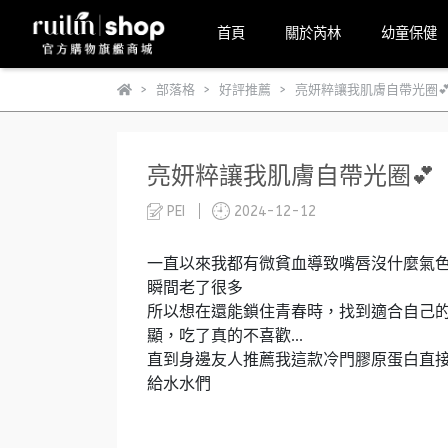
首頁
關於芮林
幼童保健
部落格
好評推薦
亮妍粹讓我肌膚自帶光圈
亮妍粹讓我肌膚自帶光圈💕
PEI
2024-12-12
一直以來我都有微貧血導致嘴唇沒什麼氣色
瞬間老了很多
所以想在還能鎖住青春時，找到適合自己
顯，吃了真的不喜歡...
直到身邊友人推薦我這款冷門膠原蛋白直接
給水水們