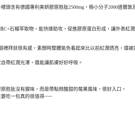
頭含有德國專利美妍膠原胜肽2500mg，極小分子2000道爾敦
桃C+石榴萃取物，能快速助攻，促進膠原蛋白形成，讓外表紅
個禮拜就很有感，素顏時整體氣色看起來比以前紅潤透亮，還被
就自帶紅潤光澤，還能讓肌膚好好呼吸。
膠原胜肽沒有腥味，而是帶點微酸甜的莓果風味，很好入口，
要吃一包真的很值得~~~