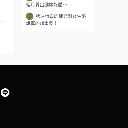
個月養出健康好體⋯
5
膠原蛋白的補充對女生來
說真的超重要！