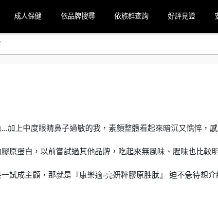
成人保健
依品牌搜尋
依族群查詢
好評見證

...加上中度眼睛鼻子過敏的我，素顏整體看起來暗沉又憔悴，感
的膠原蛋白，以前嘗試過其他品牌，吃起來無風味、腥味也比較
一試成主顧，那就是『康樂適-亮妍粹膠原胜肽』 迫不急待想介