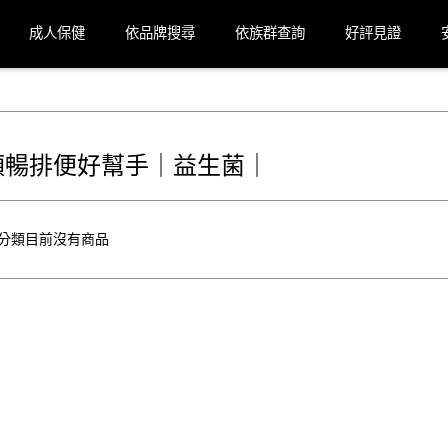
成人保健
依品牌搜尋
依族群查詢
好評見證
順暢排便好幫手｜益生菌｜
分類目前沒有商品