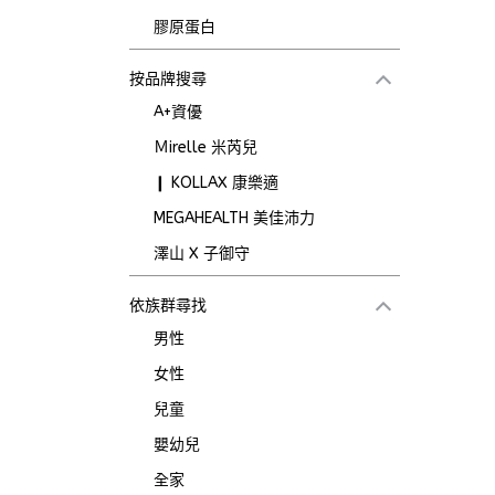
膠原蛋白
按品牌搜尋
A+資優
Ｍirelle 米芮兒
❙ KOLLAX 康樂適
MEGAHEALTH 美佳沛力
澤山 X 子御守
依族群尋找
男性
女性
兒童
嬰幼兒
全家