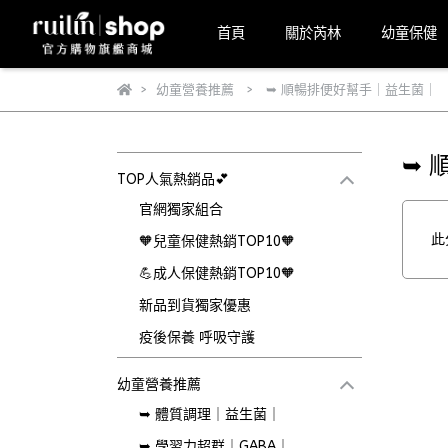
首頁
關於芮林
幼童保健
幼童營養推薦
➥ 順暢排便好幫手｜益生菌｜
➥ 
TOP人氣熱銷品💕
官網獨家組合
此
🧡兒童保健熱銷TOP10🧡
💪成人保健熱銷TOP10🧡
新品到貨獨家優惠
疫後保養 呼吸守護
幼童營養推薦
➥ 體質調理｜益生菌｜
➥ 學習力超群｜GABA｜