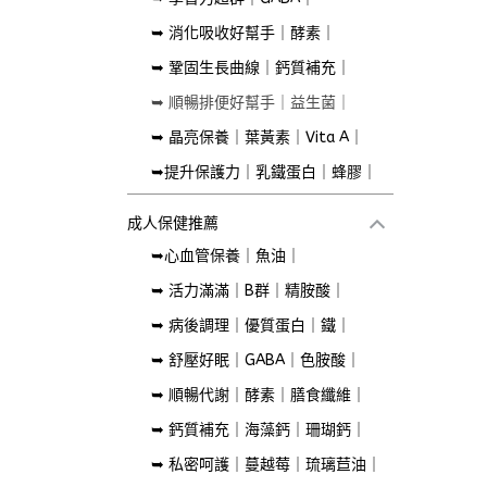
➥ 消化吸收好幫手｜酵素｜
➥ 鞏固生長曲線｜鈣質補充｜
➥ 順暢排便好幫手｜益生菌｜
➥ 晶亮保養｜葉黃素｜Vita A｜
➥提升保護力｜乳鐵蛋白｜蜂膠｜
成人保健推薦
➥心血管保養｜魚油｜
➥ 活力滿滿｜B群｜精胺酸｜
➥ 病後調理｜優質蛋白｜鐵｜
➥ 舒壓好眠｜GABA｜色胺酸｜
➥ 順暢代謝｜酵素｜膳食纖維｜
➥ 鈣質補充｜海藻鈣｜珊瑚鈣｜
➥ 私密呵護｜蔓越莓｜琉璃苣油｜