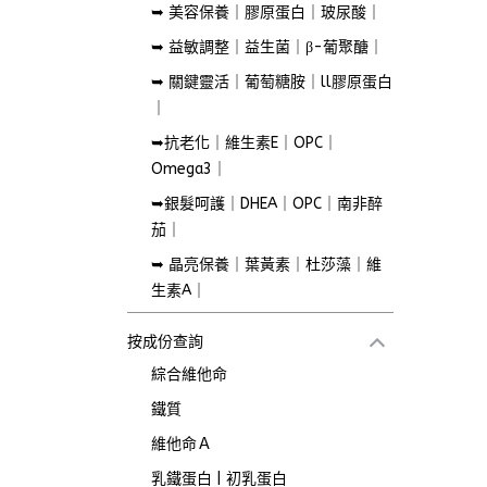
➥ 美容保養｜膠原蛋白｜玻尿酸｜
➥ 益敏調整｜益生菌｜β-葡聚醣｜
➥ 關鍵靈活｜葡萄糖胺｜ll膠原蛋白
｜
➥抗老化｜維生素E｜OPC｜
Omega3｜
➥銀髮呵護｜DHEA｜OPC｜南非醉
茄｜
➥ 晶亮保養｜葉黃素｜杜莎藻｜維
生素A｜
按成份查詢
綜合維他命
鐵質
維他命Ａ
乳鐵蛋白 | 初乳蛋白