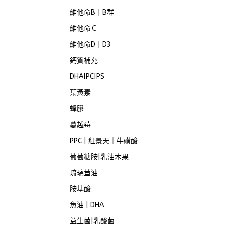
維他命B｜B群
維他命Ｃ
維他命D｜D3
鈣質補充
DHA|PC|PS
葉黃素
蜂膠
蔓越莓
PPC | 紅景天｜牛磺酸
葡萄糖胺|乳油木果
琉璃苣油
胺基酸
魚油 | DHA
益生菌|乳酸菌