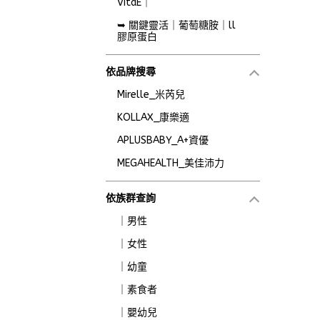
VitaE｜
➥ 關鍵靈活｜葡萄糖胺｜ll
膠原蛋白
依品牌搜尋
Mirelle_米芮兒
KOLLAX_康樂適
APLUSBABY_A+資優
MEGAHEALTH_美佳沛力
依族群查詢
｜男性
｜女性
｜幼童
｜素食者
｜嬰幼兒