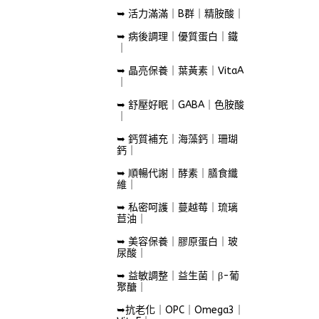
➥ 活力滿滿｜B群｜精胺酸｜
➥ 病後調理｜優質蛋白｜鐵
｜
➥ 晶亮保養｜葉黃素｜VitaA
｜
➥ 舒壓好眠｜GABA｜色胺酸
｜
➥ 鈣質補充｜海藻鈣｜珊瑚
鈣｜
➥ 順暢代謝｜酵素｜膳食纖
維｜
➥ 私密呵護｜蔓越莓｜琉璃
苣油｜
➥ 美容保養｜膠原蛋白｜玻
尿酸｜
➥ 益敏調整｜益生菌｜β-葡
聚醣｜
➥抗老化｜OPC｜Omega3｜