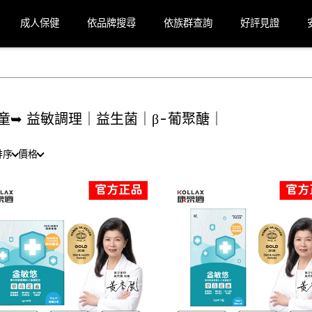
成人保健
依品牌搜尋
依族群查詢
好評見證
童➥ 益敏調理｜益生菌｜β-葡聚醣｜
排序
價格