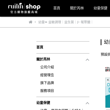
首頁
關於芮林
幼童保健
幼童➥ 益敏調理｜益生菌｜β-葡聚醣｜
幼
首頁
預設
關於芮林
公司介紹
經營理念
旗下品牌
服務項目
幼童保健