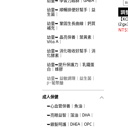
幼童➥ 學習力超群｜GABA｜
幼童➥ 順暢排便好幫手｜益
生菌｜
【K
幼童➥ 鞏固生長曲線｜鈣質
(2gx
補充｜
NT$
幼童➥ 晶亮保養｜葉黃素｜
Vita A｜
幼童➥ 消化吸收好幫手｜消
化酵素｜
幼童➥提升保護力｜乳鐵蛋
白｜蜂膠
幼童➥ 益敏調理｜益生菌｜
β-葡聚醣
成人保健
➥心血管保養｜魚油｜
➥亮眼益智｜藻油｜DHA｜
➥銀髮呵護｜DHEA｜OPC｜