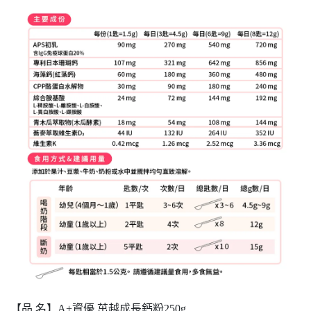
【品 名】A+資優 茁越成長鈣粉250g