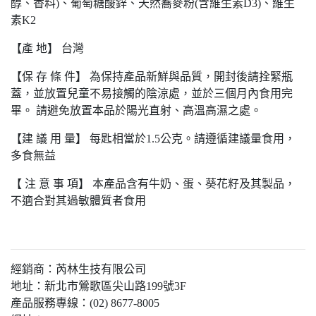
醇、香料)、葡萄糖酸鋅、天然蕎麥粉(含維生素D3)、維生
素K2
【產 地】 台灣
【保 存 條 件】 為保持產品新鮮與品質，開封後請拴緊瓶
蓋，並放置兒童不易接觸的陰涼處，並於三個月內食用完
畢。 請避免放置本品於陽光直射、高溫高濕之處。
【建 議 用 量】 每匙相當於1.5公克。請遵循建議量食用，
多食無益
【 注 意 事 項】 本產品含有牛奶、蛋、葵花籽及其製品，
不適合對其過敏體質者食用
經銷商：芮林生技有限公司
地址：新北市鶯歌區尖山路199號3F
產品服務專線：(02) 8677-8005