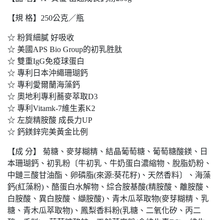
【規 格】250公克／瓶
☆ 粉質細膩 好吸收
☆ 美國APS Bio Group的初乳胜肽
☆ 雙重IgG免疫球蛋白
☆ 專利日本沖繩珊瑚鈣
☆ 專利愛爾蘭海藻鈣
☆ 奧地利專利蕎麥萃取D3
☆ 專利Vitamk-7維生素K2
☆ 左旋精胺酸 成長力UP
☆ 鈣鎂鋅完美黃金比例
【成 分】 菊糖、麥芽糊精、結晶葡萄糖、葡萄糖酸鎂、日
本珊瑚鈣、初乳粉〔牛初乳、牛奶蛋白濃縮物、脫脂奶粉、
中鏈三酸甘油酯、卵磷脂(來源:葵花籽)、天然香料〕、海藻
鈣(紅藻粉)、酪蛋白水解物、綜合胺基酸(精胺酸、離胺酸、
白胺酸、異白胺酸、纈胺酸)、青木瓜萃取物(麥芽糊精、乳
糖、青木瓜萃取物)、鳳梨香料粉(乳糖、二氧化矽、丙二