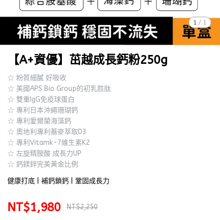
1
/
1
【A+資優】茁越成長鈣粉250g
☆ 粉質細膩 好吸收
☆ 美國APS Bio Group的初乳胜肽
☆ 雙重IgG免疫球蛋白
☆ 專利日本沖繩珊瑚鈣
☆ 專利愛爾蘭海藻鈣
☆ 奧地利專利蕎麥萃取D3
☆ 專利Vitamk-7維生素K2
☆ 左旋精胺酸 成長力UP
☆ 鈣鎂鋅完美黃金比例
​健康打底 | 補鈣鎖鈣​ | ​鞏固成長力
NT$1,980
NT$2,250